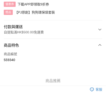
下載APP即領取9折券
優惠券
【PJ原創】狗狗環保袋套裝
贈品
付款與運送
自提點滿HK$500.00免運費
付款方式
商品特色
信用卡
商品編號
AlipayHK
559340
送貨方式
付款後順豐自助櫃
商品推薦
每筆HK$40.00，滿HK$500.00或以上免運費
客服
付款後順豐站及營業點
每筆HK$40.00，滿HK$500.00或以上免運費