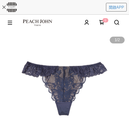
開啟APP
0
1
/
2