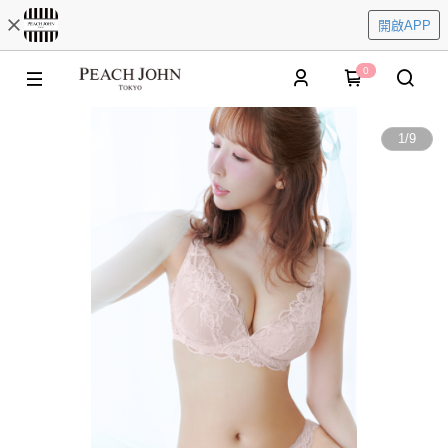
開啟APP
0
1
/
9