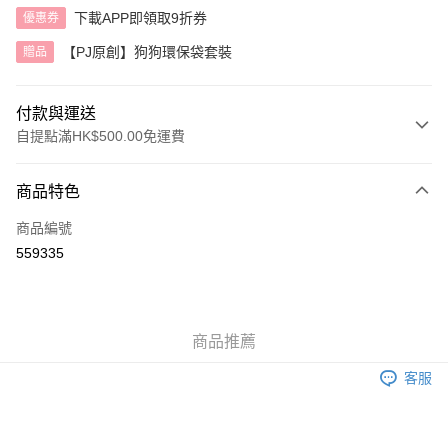
下載APP即領取9折券
優惠券
【PJ原創】狗狗環保袋套裝
贈品
付款與運送
自提點滿HK$500.00免運費
付款方式
商品特色
信用卡
商品編號
AlipayHK
559335
送貨方式
付款後順豐自助櫃
商品推薦
每筆HK$40.00，滿HK$500.00或以上免運費
客服
付款後順豐站及營業點
每筆HK$40.00，滿HK$500.00或以上免運費