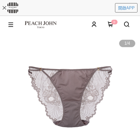
開啟APP
0
1
/
4