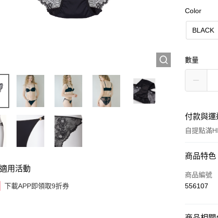
Color
BLACK
數量
付款與運
自提點滿HK
付款方式
商品特色
適用活動
信用卡
商品編號
下載APP即領取9折券
556107
AlipayHK
商品相關分