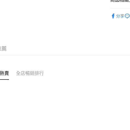
送貨方式
✩最新上架 Ne
付款後順
分享
✦內褲 SH
每筆HK$4
✦內衣 BR
付款後順
每筆HK$4
推薦
付款後順
每筆HK$4
付款後其
熱賣
全店暢銷排行
每筆HK$4
順豐速運
每筆HK$4