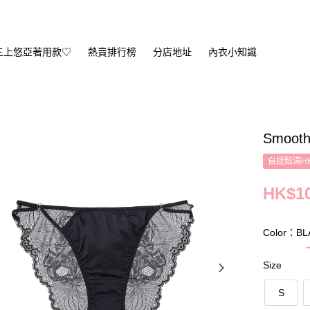
三上悠亞著用款♡
熱賣排行榜
分店地址
內衣小知識
Smooth
自提點滿HK
HK$10
Color：B
Size
S