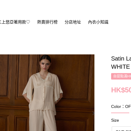
三上悠亞著用款♡
熱賣排行榜
分店地址
內衣小知識
Satin L
WHITE
自提點滿HK
HK$50
Color：OF
Size