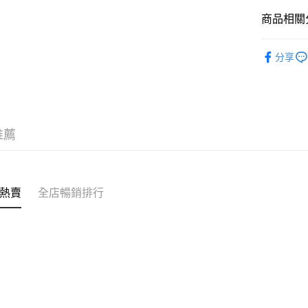
商品相關分
送貨方式
✩最新上架 Ne
付款後順
分享
✦內襯&家居
每筆HK$4
付款後順
每筆HK$4
推薦
付款後順
每筆HK$4
付款後其
熱賣
全店暢銷排行
每筆HK$4
順豐速運
每筆HK$4