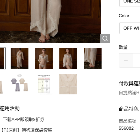
ONE SI
Color
OFF WH
數量
付款與運
自提點滿HK
適用活動
付款方式
商品特色
下載APP即領取9折券
信用卡
商品編號
556082
【PJ原創】狗狗環保袋套裝
AlipayHK