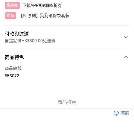
下載APP即領取9折券
優惠券
【PJ原創】狗狗環保袋套裝
贈品
付款與運送
自提點滿HK$500.00免運費
付款方式
商品特色
信用卡
商品編號
AlipayHK
556072
送貨方式
付款後順豐自助櫃
商品推薦
每筆HK$40.00，滿HK$500.00或以上免運費
客服
付款後順豐站及營業點
每筆HK$40.00，滿HK$500.00或以上免運費