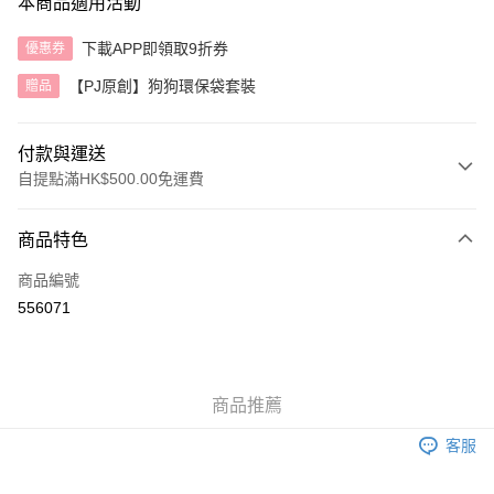
本商品適用活動
下載APP即領取9折券
優惠券
【PJ原創】狗狗環保袋套裝
贈品
付款與運送
自提點滿HK$500.00免運費
付款方式
商品特色
信用卡
商品編號
AlipayHK
556071
送貨方式
付款後順豐自助櫃
商品推薦
每筆HK$40.00，滿HK$500.00或以上免運費
客服
付款後順豐站及營業點
每筆HK$40.00，滿HK$500.00或以上免運費