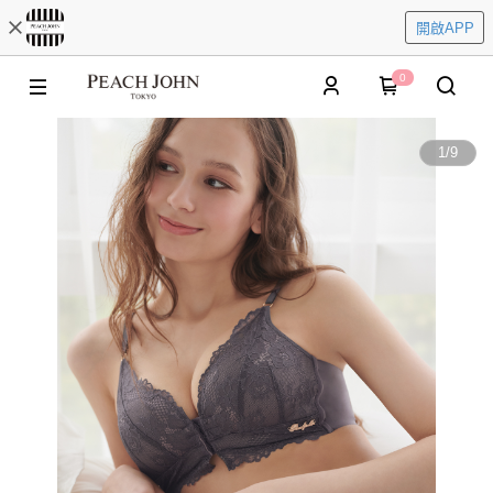
開啟APP
0
1
/
9