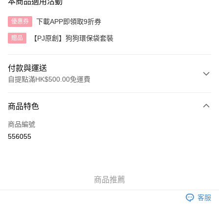
本商品適用活動
下載APP即領取9折券
優惠券
【PJ原創】狗狗環保袋套裝
贈品
付款與運送
自提點滿HK$500.00免運費
付款方式
商品特色
信用卡
商品編號
AlipayHK
556055
送貨方式
付款後順豐自助櫃
商品推薦
每筆HK$40.00，滿HK$500.00或以上免運費
客服
付款後順豐站及營業點
每筆HK$40.00，滿HK$500.00或以上免運費