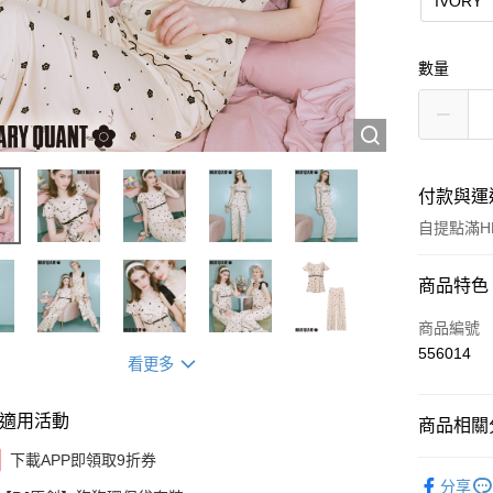
IVORY
數量
付款與運
自提點滿HK
付款方式
商品特色
信用卡
商品編號
556014
看更多
AlipayHK
適用活動
商品相關分
送貨方式
下載APP即領取9折券
✩最新上架 Ne
付款後順
分享