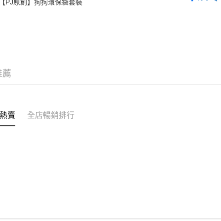
【PJ原創】狗狗環保袋套裝
✦內衣 BR
每筆HK$4
✦內襯&家居
付款後順
✦ 聯乘合作
每筆HK$4
付款後順
每筆HK$4
推薦
付款後其
每筆HK$4
熱賣
全店暢銷排行
順豐速運
每筆HK$4