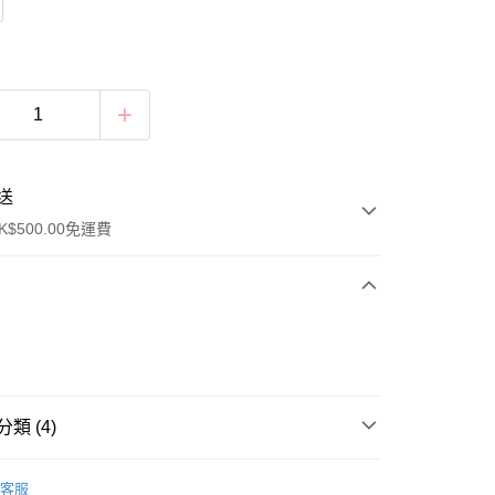
送
$500.00免運費
類 (4)
w Arrival
豐自助櫃
客服