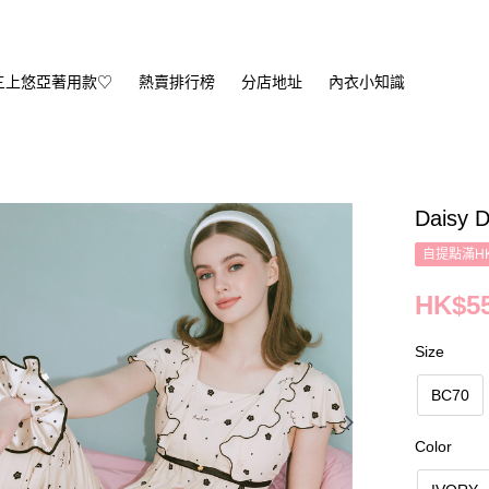
三上悠亞著用款♡
熱賣排行榜
分店地址
內衣小知識
Daisy D
自提點滿HK
HK$55
Size
BC70
Color