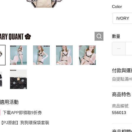
Color
IVORY
數量
付款與運
自提點滿HK
付款方式
商品特色
適用活動
信用卡
商品編號
下載APP即領取9折券
556013
AlipayHK
【PJ原創】狗狗環保袋套裝
商品相關分