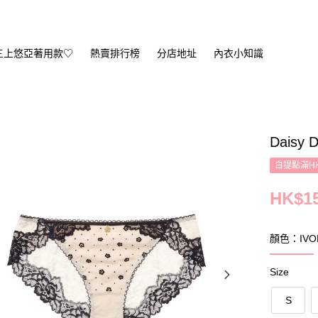
三上悠亞著用款♡
熱賣排行榜
分店地址
內衣小知識
Daisy D
自提點滿HK
HK$15
顏色：IVO
Size
S