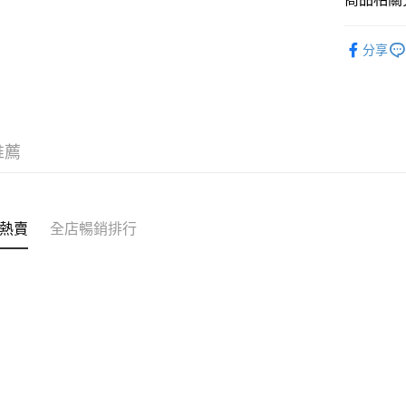
送貨方式
✩最新上架 Ne
付款後順
分享
✦內褲 SH
每筆HK$4
✦ 聯乘合作
付款後順
每筆HK$4
推薦
付款後順
每筆HK$4
付款後其
熱賣
全店暢銷排行
每筆HK$4
順豐速運
每筆HK$4