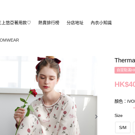
三上悠亞著用款♡
熱賣排行榜
分店地址
內衣小知識
OMWEAR
Therma
自提點滿HK
HK$40
顏色：IVO
Size
S/M