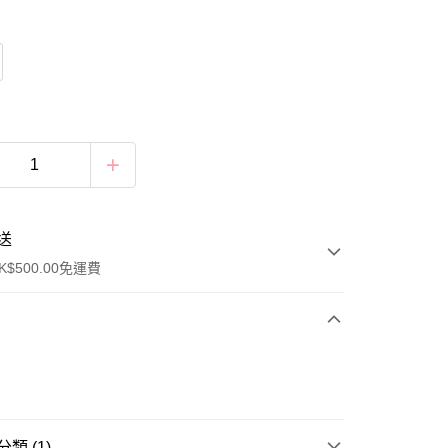
送
$500.00免運費
類 (1)