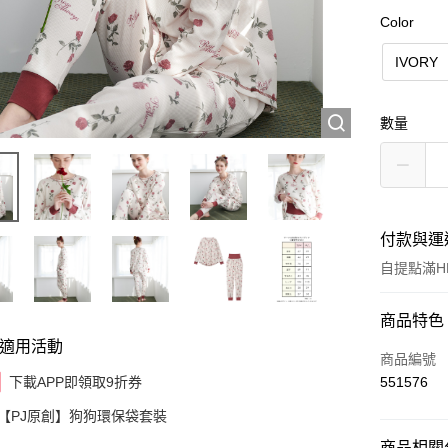
Color
IVORY
數量
付款與運
自提點滿HK
付款方式
商品特色
適用活動
信用卡
商品編號
下載APP即領取9折券
551576
AlipayHK
【PJ原創】狗狗環保袋套裝
商品相關分