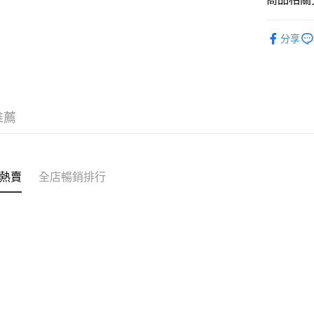
送貨方式
✦內襯&家居
付款後順
分享
每筆HK$4
付款後順
每筆HK$4
推薦
付款後順
每筆HK$4
付款後其
熱賣
全店暢銷排行
每筆HK$4
順豐速運
每筆HK$4