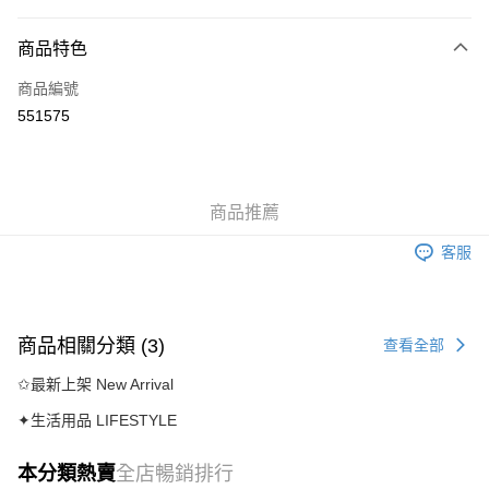
付款方式
商品特色
信用卡
商品編號
AlipayHK
551575
送貨方式
付款後順豐自助櫃
商品推薦
每筆HK$40.00，滿HK$500.00或以上免運費
客服
付款後順豐站及營業點
每筆HK$40.00，滿HK$500.00或以上免運費
付款後順豐合作便利店
商品相關分類 (3)
查看全部
每筆HK$40.00，滿HK$500.00或以上免運費
✩最新上架 New Arrival
付款後其他順豐合作點
✦生活用品 LIFESTYLE
每筆HK$40.00，滿HK$500.00或以上免運費
順豐速運
本分類熱賣
全店暢銷排行