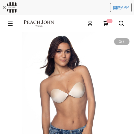
開啟APP
0
1
/
7