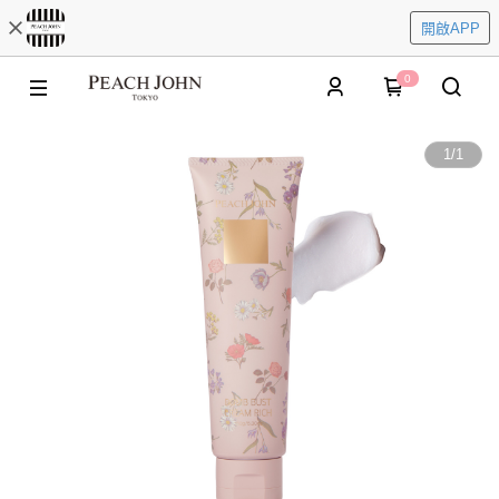
開啟APP
0
1
/
1