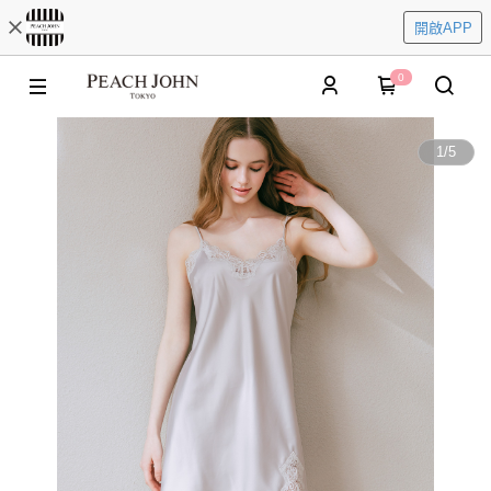
開啟APP
0
1
/
5