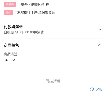
下載APP即領取9折券
優惠券
【PJ原創】狗狗環保袋套裝
贈品
付款與運送
自提點滿HK$500.00免運費
付款方式
商品特色
信用卡
商品編號
AlipayHK
545623
送貨方式
付款後順豐自助櫃
商品推薦
每筆HK$40.00，滿HK$500.00或以上免運費
客服
付款後順豐站及營業點
每筆HK$40.00，滿HK$500.00或以上免運費