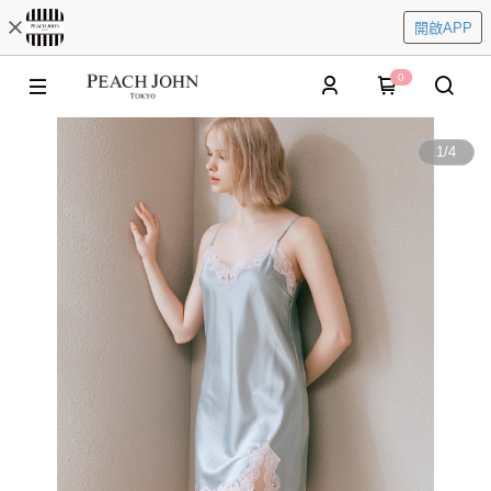
開啟APP
0
1
/
4