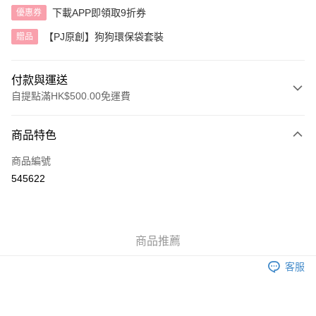
下載APP即領取9折券
優惠券
【PJ原創】狗狗環保袋套裝
贈品
付款與運送
自提點滿HK$500.00免運費
付款方式
商品特色
信用卡
商品編號
AlipayHK
545622
送貨方式
付款後順豐自助櫃
商品推薦
每筆HK$40.00，滿HK$500.00或以上免運費
客服
付款後順豐站及營業點
每筆HK$40.00，滿HK$500.00或以上免運費