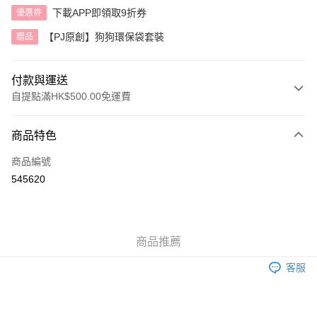
下載APP即領取9折券
優惠券
【PJ原創】狗狗環保袋套裝
贈品
付款與運送
自提點滿HK$500.00免運費
付款方式
商品特色
信用卡
商品編號
AlipayHK
545620
送貨方式
付款後順豐自助櫃
商品推薦
每筆HK$40.00，滿HK$500.00或以上免運費
客服
付款後順豐站及營業點
每筆HK$40.00，滿HK$500.00或以上免運費