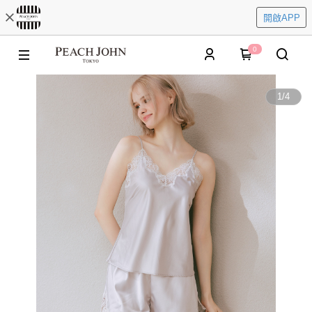
開啟APP
0
1
/
4