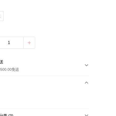
E
送
500.00免运
类 (3)