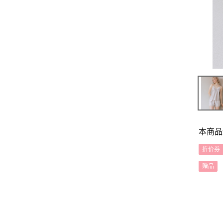
本商品
折价券
赠品