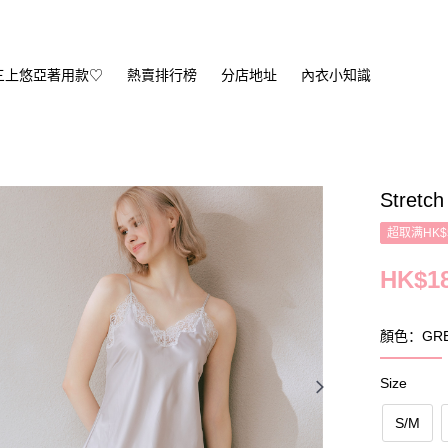
三上悠亞著用款♡
熱賣排行榜
分店地址
內衣小知識
Stretch
超取满HK$
HK$18
顏色：GRE
Size
S/M