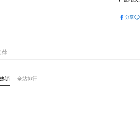
运送方式
✩最新上架 Ne
付款後順
分享
✦內襯&家居
每笔HK$4
✦內襯&家居
付款後順
每笔HK$4
推荐
付款後順
每笔HK$4
付款後其
热销
全站排行
每笔HK$4
順豐速運
每笔HK$4