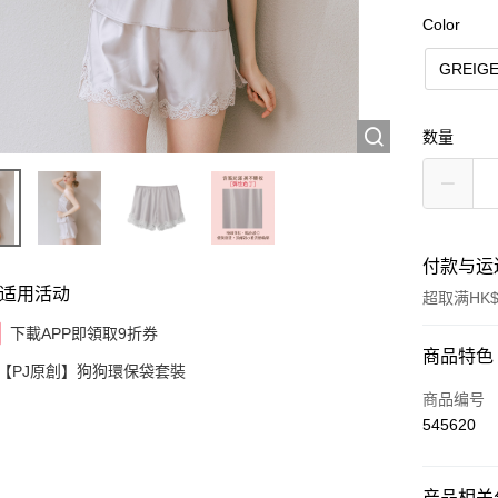
Color
GREIG
数量
付款与运
适用活动
超取满HK$
下載APP即領取9折券
付款方式
商品特色
【PJ原創】狗狗環保袋套裝
信用卡
商品编号
545620
AlipayHK
产品相关分