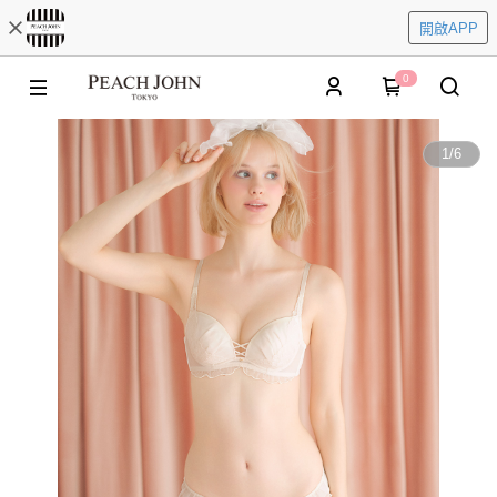
開啟APP
0
1
/
6