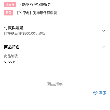
下載APP即領取9折券
優惠券
【PJ原創】狗狗環保袋套裝
贈品
付款與運送
自提點滿HK$500.00免運費
付款方式
商品特色
信用卡
商品編號
AlipayHK
545604
送貨方式
付款後順豐自助櫃
商品推薦
每筆HK$40.00，滿HK$500.00或以上免運費
客服
付款後順豐站及營業點
每筆HK$40.00，滿HK$500.00或以上免運費