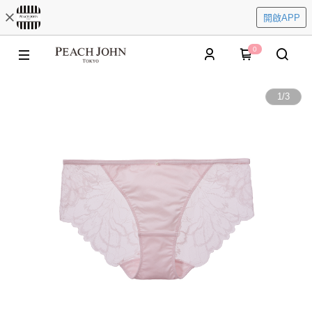
開啟APP
0
1
/
3