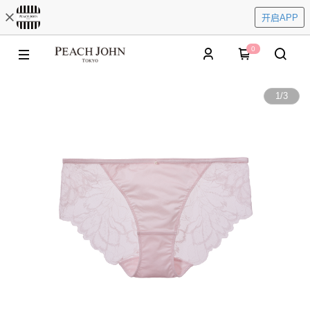
开启APP
0
1
/
3