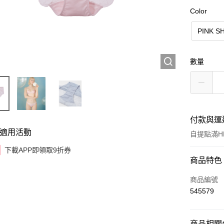
Color
PINK S
數量
付款與運
適用活動
自提點滿HK
下載APP即領取9折券
付款方式
商品特色
信用卡
商品編號
545579
AlipayHK
商品相關分