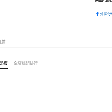
送貨方式
✩最新上架 Ne
付款後順
分享
✦內褲 SH
每筆HK$4
❀單品內
付款後順
每筆HK$4
推薦
付款後順
每筆HK$4
付款後其
熱賣
全店暢銷排行
每筆HK$4
順豐速運
每筆HK$4