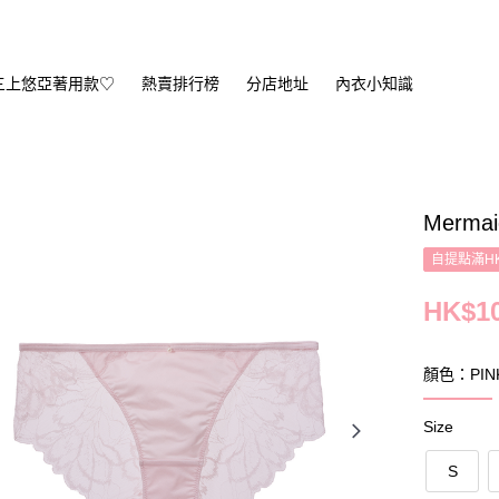
三上悠亞著用款♡
熱賣排行榜
分店地址
內衣小知識
Mermai
自提點滿HK
HK$10
顏色：PINK
Size
S