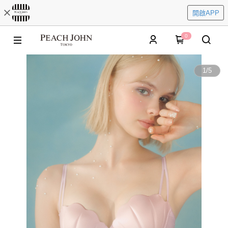
開啟APP
0
1
/
5