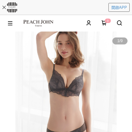
開啟APP
0
1
/
9