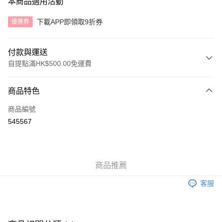
本商品適用活動
下載APP即領取9折券
優惠券
付款與運送
自提點滿HK$500.00免運費
付款方式
商品特色
信用卡
商品編號
AlipayHK
545567
送貨方式
付款後順豐自助櫃
商品推薦
每筆HK$40.00，滿HK$500.00或以上免運費
客服
付款後順豐站及營業點
每筆HK$40.00，滿HK$500.00或以上免運費
付款後順豐合作便利店