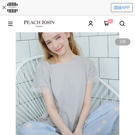
開啟APP
0
1
/
9