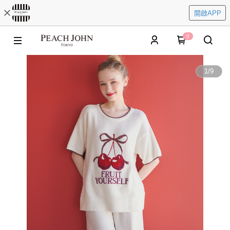
開啟APP
0
1
/
9