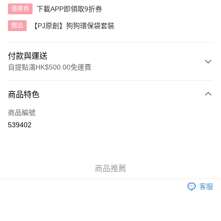
下載APP即領取9折券
優惠券
【PJ原創】狗狗環保袋套裝
贈品
付款與運送
自提點滿HK$500.00免運費
付款方式
商品特色
信用卡
商品編號
AlipayHK
539402
送貨方式
付款後順豐自助櫃
商品推薦
每筆HK$40.00，滿HK$500.00或以上免運費
客服
付款後順豐站及營業點
每筆HK$40.00，滿HK$500.00或以上免運費