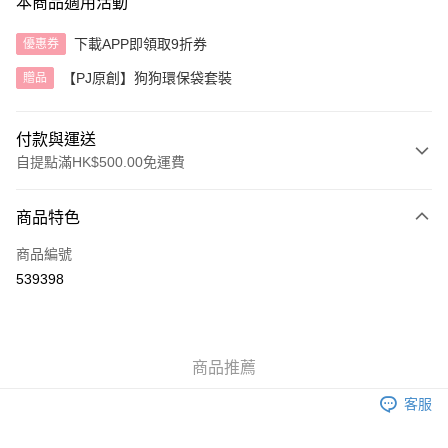
本商品適用活動
下載APP即領取9折券
優惠券
【PJ原創】狗狗環保袋套裝
贈品
付款與運送
自提點滿HK$500.00免運費
付款方式
商品特色
信用卡
商品編號
AlipayHK
539398
送貨方式
付款後順豐自助櫃
商品推薦
每筆HK$40.00，滿HK$500.00或以上免運費
客服
付款後順豐站及營業點
每筆HK$40.00，滿HK$500.00或以上免運費