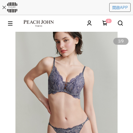
開啟APP
0
1
/
9