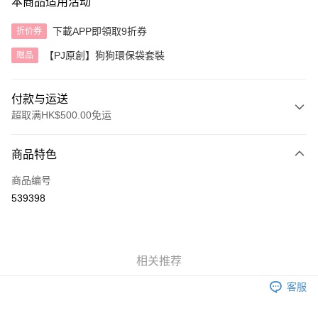
本商品适用活动
下載APP即領取9折券
折价券
【PJ原創】狗狗環保袋套裝
赠品
付款与运送
超取满HK$500.00免运
付款方式
商品特色
信用卡
商品编号
AlipayHK
539398
运送方式
付款後順豐自助櫃
相关推荐
每笔HK$40.00，满HK$500.00(含以上)免运费
客服
付款後順豐站及營業點
每笔HK$40.00，满HK$500.00(含以上)免运费