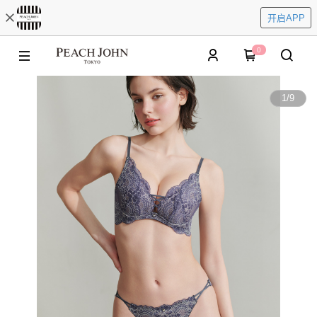
开启APP
0
1
/
9