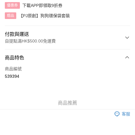
下載APP即領取9折券
優惠券
【PJ原創】狗狗環保袋套裝
贈品
付款與運送
自提點滿HK$500.00免運費
付款方式
商品特色
信用卡
商品編號
AlipayHK
539394
送貨方式
付款後順豐自助櫃
商品推薦
每筆HK$40.00，滿HK$500.00或以上免運費
客服
付款後順豐站及營業點
每筆HK$40.00，滿HK$500.00或以上免運費