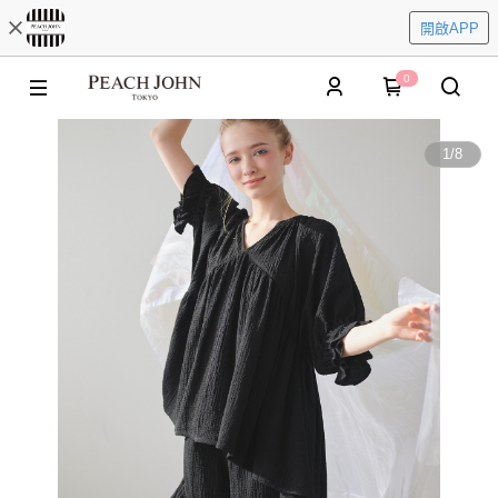
開啟APP
0
1
/
8