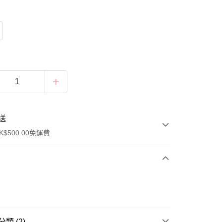
送
$500.00免運費
類 (2)