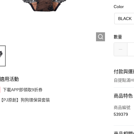
Color
BLACK
數量
付款與運
適用活動
自提點滿HK
下載APP即領取9折券
付款方式
商品特色
【PJ原創】狗狗環保袋套裝
信用卡
商品編號
539379
AlipayHK
商品相關分