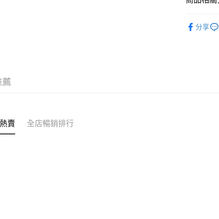
送貨方式
❀自然無鋼圈 
付款後順
分享
✦內褲 SH
每筆HK$4
付款後順
每筆HK$4
推薦
付款後順
每筆HK$4
付款後其
熱賣
全店暢銷排行
每筆HK$4
順豐速運
每筆HK$4