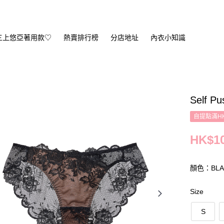
三上悠亞著用款♡
熱賣排行榜
分店地址
內衣小知識
Self P
自提點滿HK
HK$10
顏色：BLA
Size
S