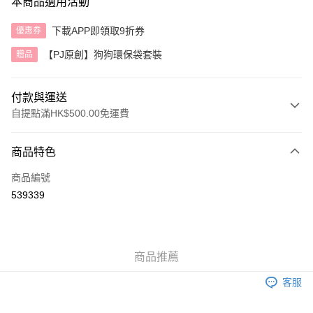
本商品適用活動
下載APP即領取9折券
優惠券
【PJ原創】狗狗環保袋套裝
贈品
付款與運送
自提點滿HK$500.00免運費
付款方式
商品特色
信用卡
商品編號
AlipayHK
539339
送貨方式
付款後順豐自助櫃
商品推薦
每筆HK$40.00，滿HK$500.00或以上免運費
客服
付款後順豐站及營業點
每筆HK$40.00，滿HK$500.00或以上免運費