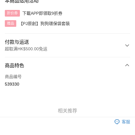
本商品适用活动
下載APP即領取9折券
折价券
【PJ原創】狗狗環保袋套裝
赠品
付款与运送
超取满HK$500.00免运
付款方式
商品特色
信用卡
商品编号
AlipayHK
539330
运送方式
付款後順豐自助櫃
相关推荐
每笔HK$40.00，满HK$500.00(含以上)免运费
客服
付款後順豐站及營業點
每笔HK$40.00，满HK$500.00(含以上)免运费