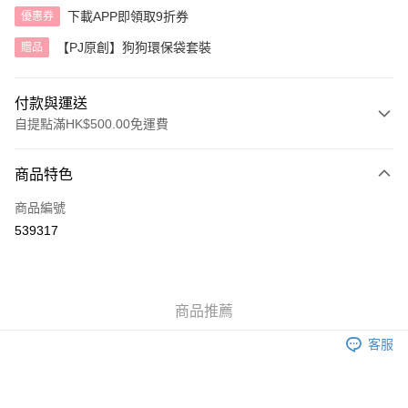
下載APP即領取9折券
優惠券
【PJ原創】狗狗環保袋套裝
贈品
付款與運送
自提點滿HK$500.00免運費
付款方式
商品特色
信用卡
商品編號
AlipayHK
539317
送貨方式
付款後順豐自助櫃
商品推薦
每筆HK$40.00，滿HK$500.00或以上免運費
客服
付款後順豐站及營業點
每筆HK$40.00，滿HK$500.00或以上免運費