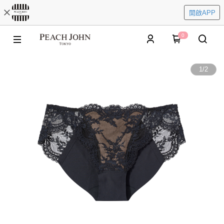
開啟APP
0
1
/
2