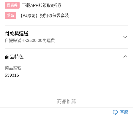
下載APP即領取9折券
優惠券
【PJ原創】狗狗環保袋套裝
贈品
付款與運送
自提點滿HK$500.00免運費
付款方式
商品特色
信用卡
商品編號
AlipayHK
539316
送貨方式
付款後順豐自助櫃
商品推薦
每筆HK$40.00，滿HK$500.00或以上免運費
客服
付款後順豐站及營業點
每筆HK$40.00，滿HK$500.00或以上免運費