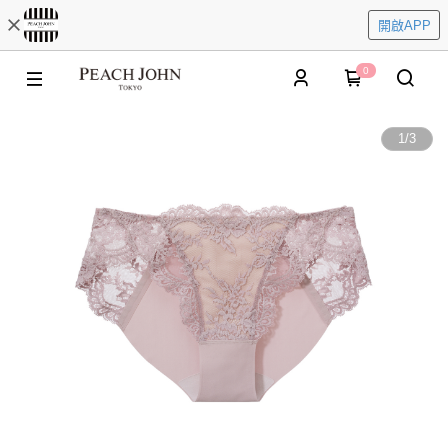
開啟APP
0
1
/
3