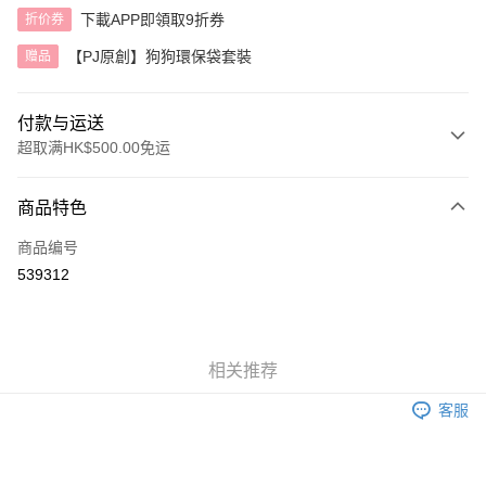
下載APP即領取9折券
折价券
【PJ原創】狗狗環保袋套裝
赠品
付款与运送
超取满HK$500.00免运
付款方式
商品特色
信用卡
商品编号
AlipayHK
539312
运送方式
付款後順豐自助櫃
相关推荐
每笔HK$40.00，满HK$500.00(含以上)免运费
客服
付款後順豐站及營業點
每笔HK$40.00，满HK$500.00(含以上)免运费