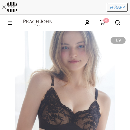
开启APP
0
1
/
9