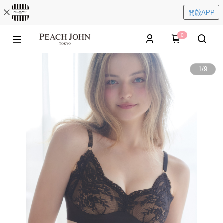
開啟APP
0
1
/
9