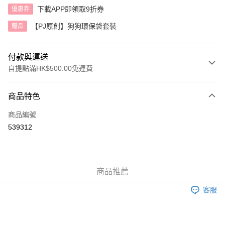
下載APP即領取9折券
優惠券
【PJ原創】狗狗環保袋套裝
贈品
付款與運送
自提點滿HK$500.00免運費
付款方式
商品特色
信用卡
商品編號
AlipayHK
539312
送貨方式
付款後順豐自助櫃
商品推薦
每筆HK$40.00，滿HK$500.00或以上免運費
客服
付款後順豐站及營業點
每筆HK$40.00，滿HK$500.00或以上免運費