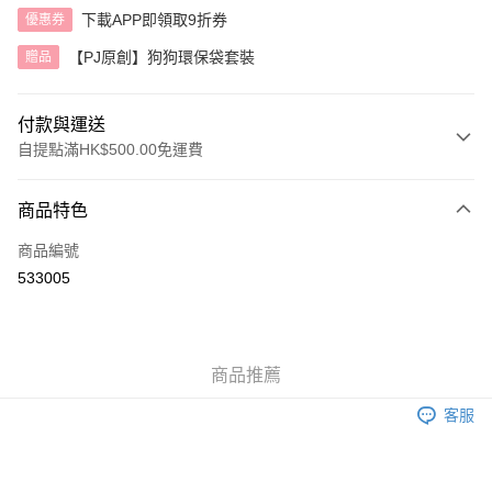
下載APP即領取9折券
優惠券
【PJ原創】狗狗環保袋套裝
贈品
付款與運送
自提點滿HK$500.00免運費
付款方式
商品特色
信用卡
商品編號
AlipayHK
533005
送貨方式
付款後順豐自助櫃
商品推薦
每筆HK$40.00，滿HK$500.00或以上免運費
客服
付款後順豐站及營業點
每筆HK$40.00，滿HK$500.00或以上免運費