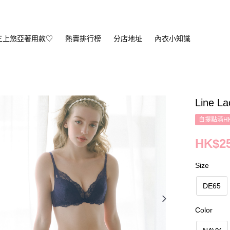
三上悠亞著用款♡
熱賣排行榜
分店地址
內衣小知識
Line La
自提點滿HK
HK$25
Size
DE65
Color