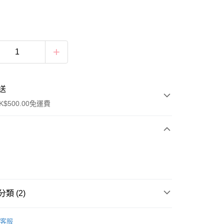
送
$500.00免運費
類 (2)
A
$280 內衣套裝 BRA SET
豐自助櫃
客服