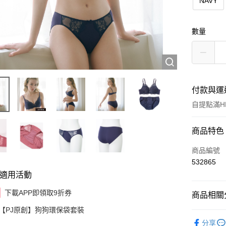
NAVY
數量
付款與運
自提點滿HK
付款方式
商品特色
信用卡
商品編號
532865
AlipayHK
適用活動
下載APP即領取9折券
商品相關分
送貨方式
【PJ原創】狗狗環保袋套裝
✦內衣 BR
付款後順
分享