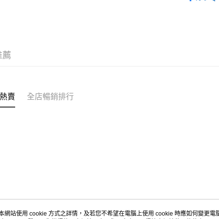
❀GiRLS b
每筆HK$4
付款後順
每筆HK$4
推薦
付款後順
每筆HK$4
付款後其
熱賣
全店暢銷排行
每筆HK$4
順豐速運
每筆HK$4
本網站使用 cookie 方式之詳情，及若您不希望在電腦上使用 cookie 時應如何變更電腦的