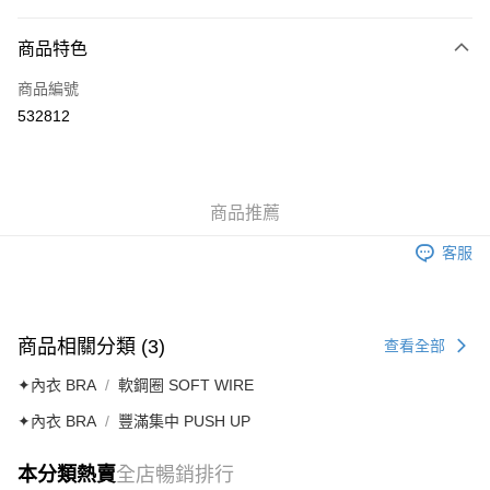
付款方式
商品特色
信用卡
商品編號
AlipayHK
532812
送貨方式
付款後順豐自助櫃
商品推薦
每筆HK$40.00，滿HK$500.00或以上免運費
客服
付款後順豐站及營業點
每筆HK$40.00，滿HK$500.00或以上免運費
付款後順豐合作便利店
商品相關分類 (3)
查看全部
每筆HK$40.00，滿HK$500.00或以上免運費
✦內衣 BRA
軟鋼圈 SOFT WIRE
付款後其他順豐合作點
✦內衣 BRA
豐滿集中 PUSH UP
每筆HK$40.00，滿HK$500.00或以上免運費
順豐速運
本分類熱賣
全店暢銷排行