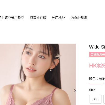
三上悠亞著用款♡
熱賣排行榜
分店地址
內衣小知識
Wide Si
自提點滿HK
HK$25
顏色：ASH 
Size
B65