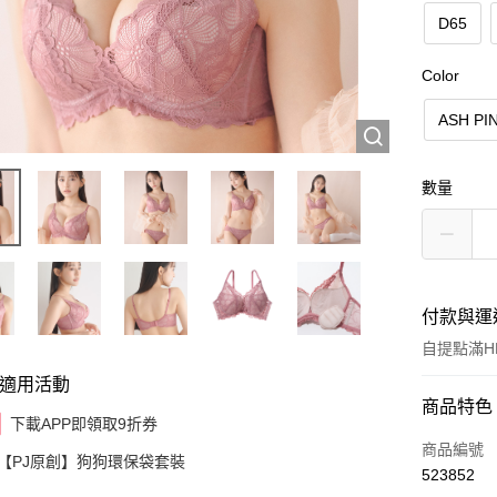
D65
Color
ASH PI
數量
付款與運
自提點滿HK
適用活動
付款方式
商品特色
下載APP即領取9折券
信用卡
商品編號
【PJ原創】狗狗環保袋套裝
523852
AlipayHK