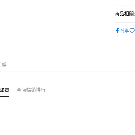
商品相關分
送貨方式
❀GiRLS b
付款後順
分享
✦內衣 BR
每筆HK$4
✦內衣 BR
付款後順
✩夏日穿
每筆HK$4
推薦
付款後順
每筆HK$4
付款後其
熱賣
全店暢銷排行
每筆HK$4
順豐速運
每筆HK$4