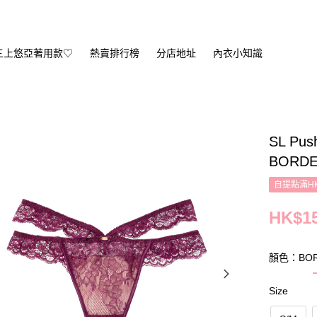
三上悠亞著用款♡
熱賣排行榜
分店地址
內衣小知識
SL Pus
BORD
自提點滿HK
HK$15
顏色：BOR
Size