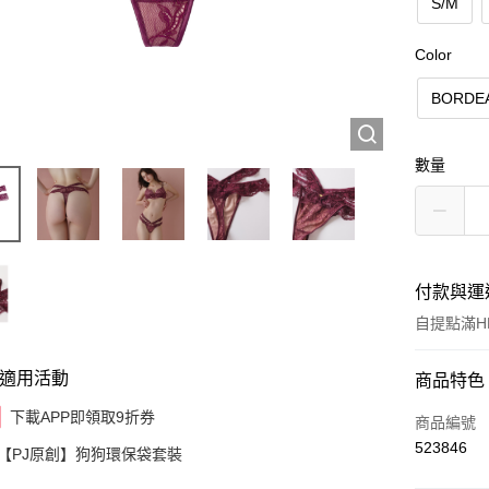
S/M
Color
BORDE
數量
付款與運
自提點滿HK
適用活動
付款方式
商品特色
下載APP即領取9折券
信用卡
商品編號
523846
【PJ原創】狗狗環保袋套裝
AlipayHK