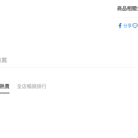
商品相關分
送貨方式
❀SALON b
付款後順
分享
✦內褲 SH
每筆HK$4
❀低脊心輕盈 
付款後順
每筆HK$4
推薦
付款後順
每筆HK$4
付款後其
熱賣
全店暢銷排行
每筆HK$4
順豐速運
每筆HK$4