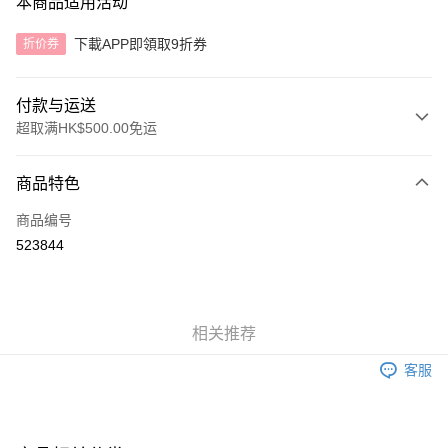
本商品适用活动
下載APP即領取9折券
折价券
付款与运送
超取满HK$500.00免运
付款方式
商品特色
信用卡
商品编号
AlipayHK
523844
运送方式
付款後順豐自助櫃
相关推荐
每笔HK$40.00，满HK$500.00(含以上)免运费
客服
付款後順豐站及營業點
每笔HK$40.00，满HK$500.00(含以上)免运费
付款後順豐合作便利店