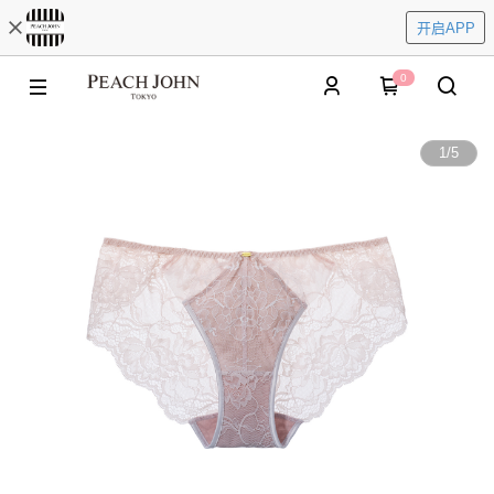
开启APP
0
1
/
5