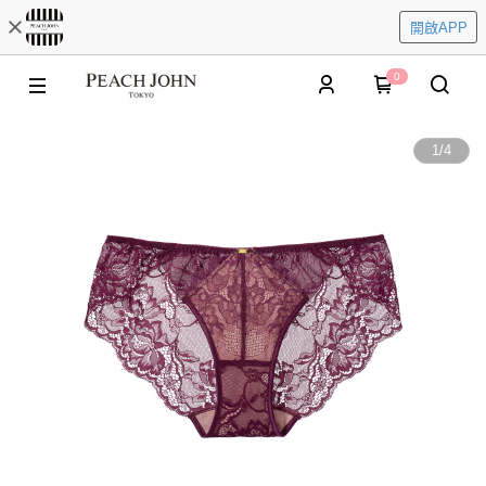
開啟APP
0
1
/
4