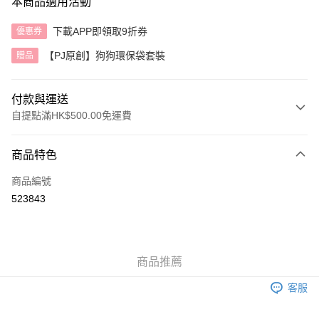
本商品適用活動
下載APP即領取9折券
優惠券
【PJ原創】狗狗環保袋套裝
贈品
付款與運送
自提點滿HK$500.00免運費
付款方式
商品特色
信用卡
商品編號
AlipayHK
523843
送貨方式
付款後順豐自助櫃
商品推薦
每筆HK$40.00，滿HK$500.00或以上免運費
客服
付款後順豐站及營業點
每筆HK$40.00，滿HK$500.00或以上免運費