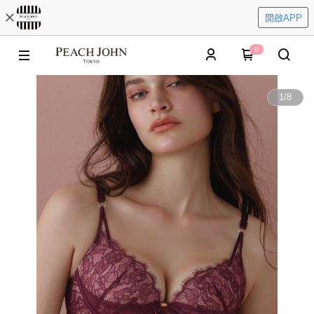
開啟APP
0
1
/
8