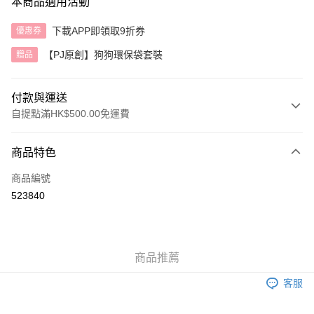
本商品適用活動
下載APP即領取9折券
優惠券
【PJ原創】狗狗環保袋套裝
贈品
付款與運送
自提點滿HK$500.00免運費
付款方式
商品特色
信用卡
商品編號
AlipayHK
523840
送貨方式
付款後順豐自助櫃
商品推薦
每筆HK$40.00，滿HK$500.00或以上免運費
客服
付款後順豐站及營業點
每筆HK$40.00，滿HK$500.00或以上免運費