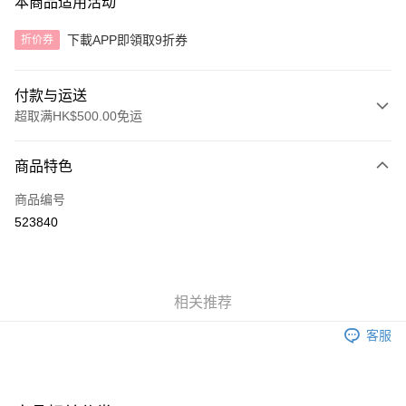
本商品适用活动
下載APP即領取9折券
折价券
付款与运送
超取满HK$500.00免运
付款方式
商品特色
信用卡
商品编号
AlipayHK
523840
运送方式
付款後順豐自助櫃
相关推荐
每笔HK$40.00，满HK$500.00(含以上)免运费
客服
付款後順豐站及營業點
每笔HK$40.00，满HK$500.00(含以上)免运费
付款後順豐合作便利店