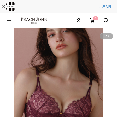
开启APP
0
1
/
8