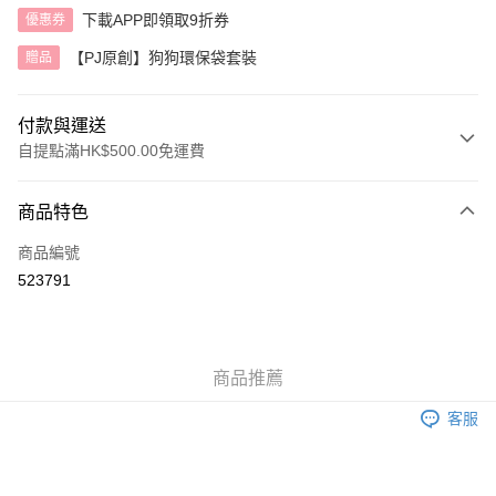
下載APP即領取9折券
優惠券
【PJ原創】狗狗環保袋套裝
贈品
付款與運送
自提點滿HK$500.00免運費
付款方式
商品特色
信用卡
商品編號
AlipayHK
523791
送貨方式
付款後順豐自助櫃
商品推薦
每筆HK$40.00，滿HK$500.00或以上免運費
客服
付款後順豐站及營業點
每筆HK$40.00，滿HK$500.00或以上免運費