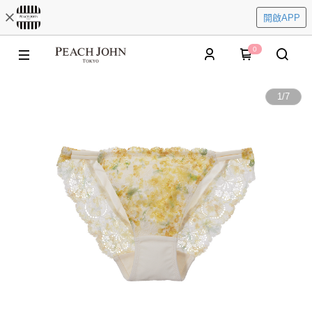
開啟APP
0
1
/
7