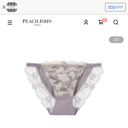
開啟APP
0
1
/
3