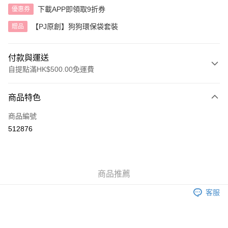
下載APP即領取9折券
優惠券
【PJ原創】狗狗環保袋套裝
贈品
付款與運送
自提點滿HK$500.00免運費
付款方式
商品特色
信用卡
商品編號
AlipayHK
512876
送貨方式
付款後順豐自助櫃
商品推薦
每筆HK$40.00，滿HK$500.00或以上免運費
客服
付款後順豐站及營業點
每筆HK$40.00，滿HK$500.00或以上免運費