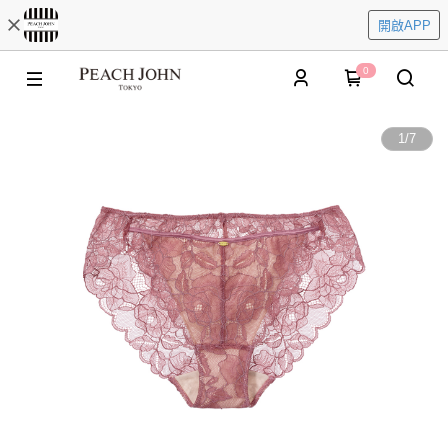
開啟APP
0
1
/
7