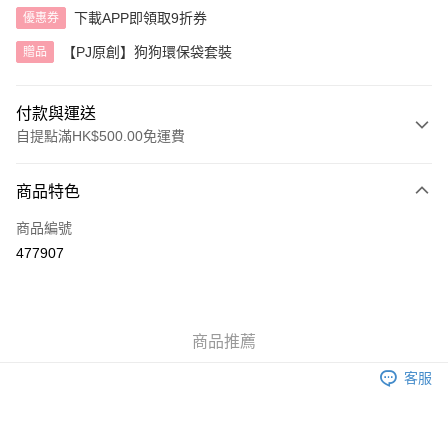
下載APP即領取9折券
優惠券
【PJ原創】狗狗環保袋套裝
贈品
付款與運送
自提點滿HK$500.00免運費
付款方式
商品特色
信用卡
商品編號
AlipayHK
477907
送貨方式
付款後順豐自助櫃
商品推薦
每筆HK$40.00，滿HK$500.00或以上免運費
客服
付款後順豐站及營業點
每筆HK$40.00，滿HK$500.00或以上免運費