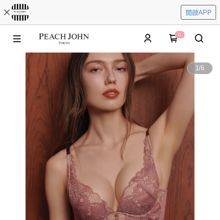
開啟APP
0
1
/
6