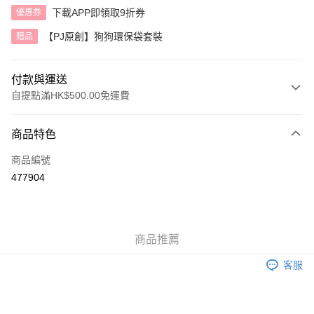
下載APP即領取9折券
優惠券
【PJ原創】狗狗環保袋套裝
贈品
付款與運送
自提點滿HK$500.00免運費
付款方式
商品特色
信用卡
商品編號
AlipayHK
477904
送貨方式
付款後順豐自助櫃
商品推薦
每筆HK$40.00，滿HK$500.00或以上免運費
客服
付款後順豐站及營業點
每筆HK$40.00，滿HK$500.00或以上免運費