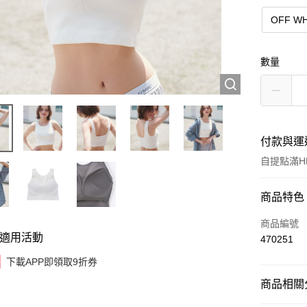
OFF WH
數量
付款與運
自提點滿HK
付款方式
商品特色
信用卡
商品編號
適用活動
470251
AlipayHK
下載APP即領取9折券
商品相關分
送貨方式