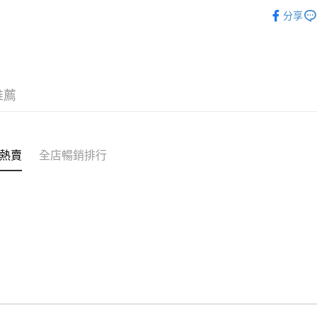
✦內衣 BR
付款後順
分享
✦內衣 BR
每筆HK$4
✦內襯&家居
付款後順
❀單穿百搭 
每筆HK$4
推薦
✩夏日穿
付款後順
每筆HK$4
付款後其
熱賣
全店暢銷排行
每筆HK$4
順豐速運
每筆HK$4