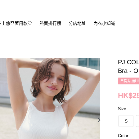
三上悠亞著用款♡
熱賣排行榜
分店地址
內衣小知識
PJ COL
Bra - 
自提點滿HK
HK$25
Size
S
Color