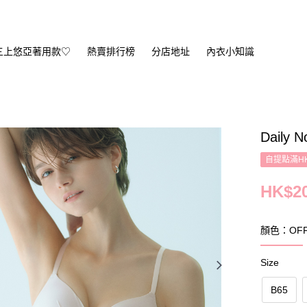
三上悠亞著用款♡
熱賣排行榜
分店地址
內衣小知識
Daily 
自提點滿HK
HK$20
顏色：OFF
Size
B65