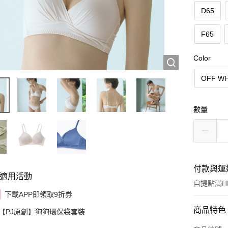
D65
F65
Color
OFF WH
數量
付款與運
適用活動
自提點滿HK
下載APP即領取9折券
付款方式
商品特色
【PJ原創】狗狗環保袋套裝