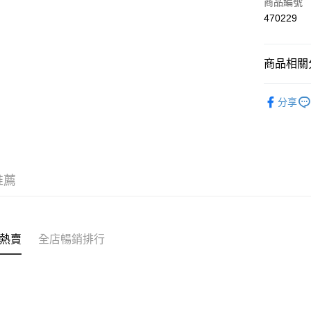
信用卡
商品編號
470229
AlipayHK
商品相關分
送貨方式
❀PJ BASI
付款後順
分享
✦內衣 BR
每筆HK$4
✦內衣 BR
付款後順
✦內衣 BR
每筆HK$4
推薦
✩夏日穿
付款後順
每筆HK$4
付款後其
熱賣
全店暢銷排行
每筆HK$4
順豐速運
每筆HK$4